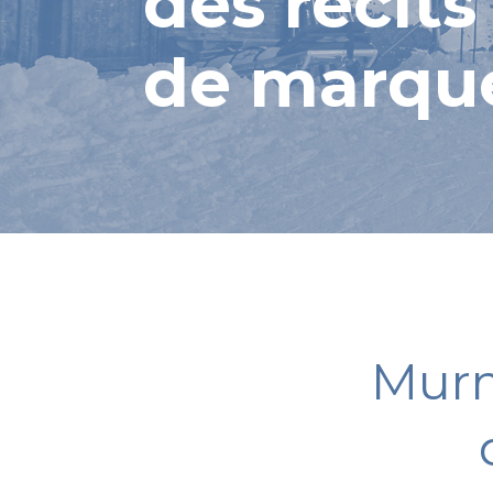
des récits
de marqu
Murm