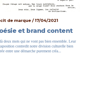
cit de marque
17/04/2021
Billet dou
oésie et brand content
Prendr
là deux mots qui ne vont pas bien ensemble. Leur
SEPTEMBRE 204
taposition contredit notre division culturelle bien
faut avouer que
rée entre une démarche purement créa...
montagne a bien