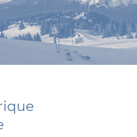
rique
e