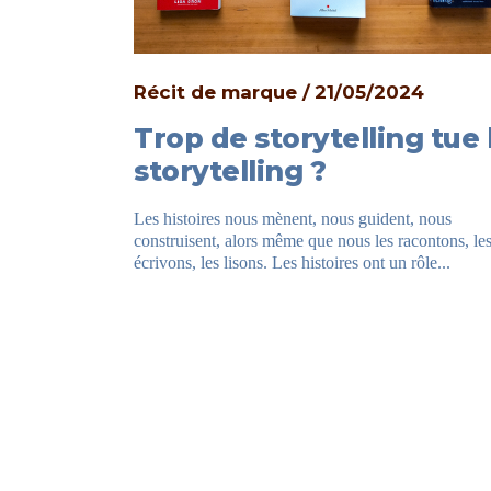
Récit de marque
21/05/2024
/2019
Trop de storytelling tue 
sque et
storytelling ?
Les histoires nous mènent, nous guident, nous
 roman publié
construisent, alors même que nous les racontons, le
rimé pour le
écrivons, les lisons. Les histoires ont un rôle...
...