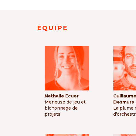
É
QUIPE
Nathalie Ecuer
Guillaum
Meneuse de jeu et
Desmurs
bichonnage de
La plume 
projets
d’orchest