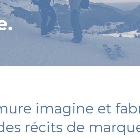
e.
ure imagine et fab
des récits de marqu