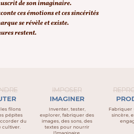
uscrit de son imaginaire.
conte ces émotions et ces sincérités
rque se révèle et existe.
ures restent.
NDRE
IMPOSER
REPR
UTER
IMAGINER
PRO
 les filons
Inventer, tester,
Fabriquer 
les pépites
explorer, fabriquer des
sincère, e
accorder du
images, des sons, des
engag
 cultiver.
textes pour nourrir
l’imaginaire.