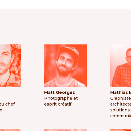
e
Matt Georges
Mathias I
Photographe et
Graphiste
du chef
esprit créatif
architect
re
solutions
communic